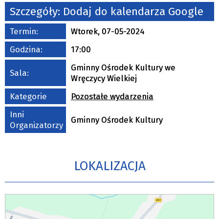
Organizator
Szczegóły:
Dodaj do kalendarza Google
Termin:
Wtorek, 07-05-2024
Promowane
Godzina:
17:00
Gminny Ośrodek Kultury we
Sala:
Wręczycy Wielkiej
Kategorie
Pozostałe wydarzenia
Inni
Gminny Ośrodek Kultury
Organizatorzy
LOKALIZACJA