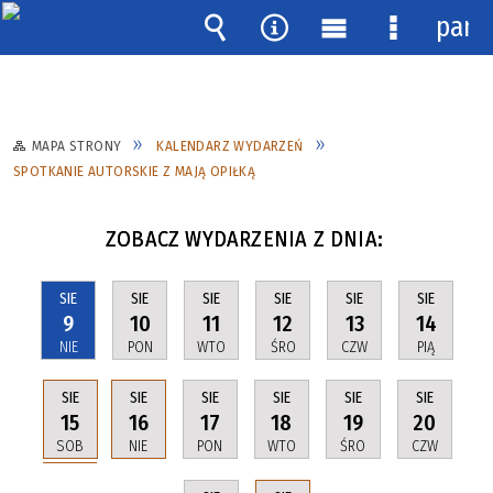
pane
Wyszukiwarka
Narzędzia
Menu
Menu
główne
szczegóło
MAPA STRONY
KALENDARZ WYDARZEŃ
SPOTKANIE AUTORSKIE Z MAJĄ OPIŁKĄ
ZOBACZ WYDARZENIA Z DNIA:
SIE
SIE
SIE
SIE
SIE
SIE
9
10
11
12
13
14
NIE
PON
WTO
ŚRO
CZW
PIĄ
SIE
SIE
SIE
SIE
SIE
SIE
15
16
17
18
19
20
SOB
NIE
PON
WTO
ŚRO
CZW