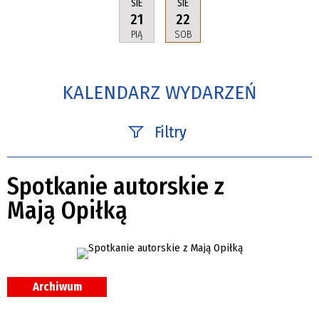
SIE
SIE
21
22
PIĄ
SOB
KALENDARZ WYDARZEŃ
Filtry
Szukana fraza
Spotkanie autorskie z
Mają Opiłką
Kategoria
Trwające w zakresie
—
Archiwum
Miejsce