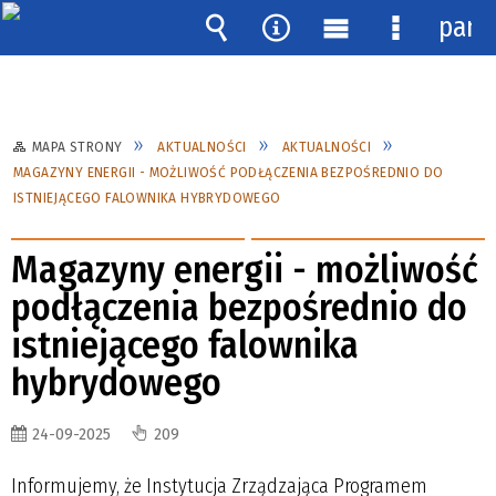
pane
Wyszukiwarka
Narzędzia
Menu
Menu
główne
szczegóło
MAPA STRONY
AKTUALNOŚCI
AKTUALNOŚCI
MAGAZYNY ENERGII - MOŻLIWOŚĆ PODŁĄCZENIA BEZPOŚREDNIO DO
ISTNIEJĄCEGO FALOWNIKA HYBRYDOWEGO
Magazyny energii - możliwość
podłączenia bezpośrednio do
istniejącego falownika
hybrydowego
24-09-2025
209
Informujemy, że Instytucja Zrządzająca Programem