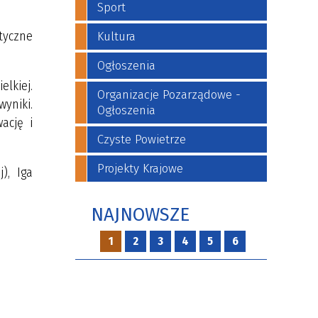
Sport
tyczne
Kultura
Ogłoszenia
lkiej.
Organizacje Pozarządowe -
wyniki.
Ogłoszenia
ację i
Czyste Powietrze
Projekty Krajowe
), Iga
NAJNOWSZE
1
2
3
4
5
6