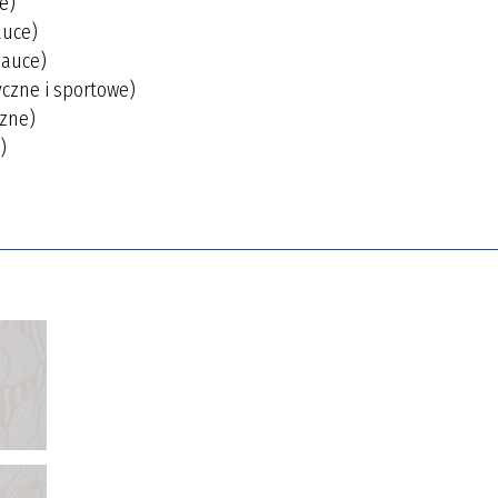
e)
auce)
nauce)
yczne i sportowe)
czne)
)