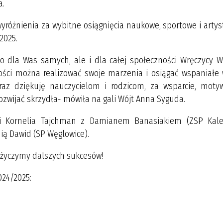
a.
yróżnienia za wybitne osiągnięcia naukowe, sportowe i artys
2025.
la Was samych, ale i dla całej społeczności Wręczycy Wie
ałości można realizować swoje marzenia i osiągać wspaniałe 
az dziękuję nauczycielom i rodzicom, za wsparcie, motyw
wijać skrzydła- mówiła na gali Wójt Anna Syguda.
mi Kornelia Tajchman z Damianem Banasiakiem (ZSP Kalej
ią Dawid (SP Węglowice).
 życzymy dalszych sukcesów!
024/2025: