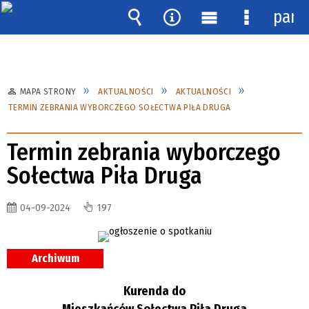
pane
Wyszukiwarka
Narzędzia
Menu
Menu
główne
szczegóło
MAPA STRONY
AKTUALNOŚCI
AKTUALNOŚCI
TERMIN ZEBRANIA WYBORCZEGO SOŁECTWA PIŁA DRUGA
Termin zebrania wyborczego
Sołectwa Piła Druga
04-09-2024
197
Archiwum
Kurenda do
Mieszkańców Sołectwa Piła Druga