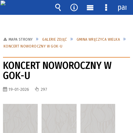
pane
Wyszukiwarka
Narzędzia
Menu
Menu
główne
szczegóło
MAPA STRONY
GALERIE ZDJĘĆ
GMINA WRĘCZYCA WIELKA
KONCERT NOWOROCZNY W GOK-U
KONCERT NOWOROCZNY W
GOK-U
19-01-2026
297