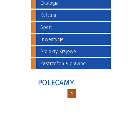
Ekologia
Kultura
Sport
Inwestycje
Projekty Krajowe
Zastrzeżenia prawne
POLECAMY
1