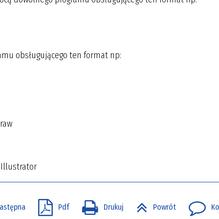
amu obsługującego ten format np:
Draw
llustrator
astępna
Pdf
Drukuj
Powrót
Ko