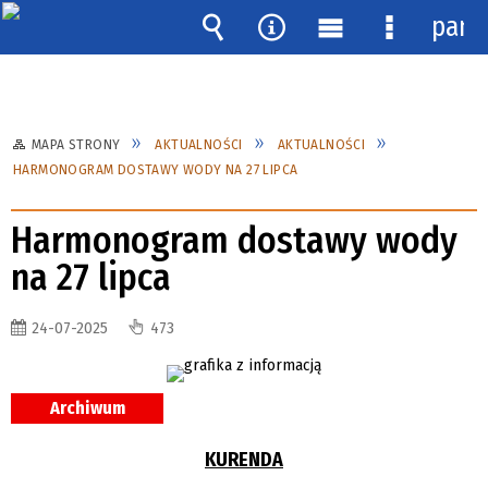
pane
Wyszukiwarka
Narzędzia
Menu
Menu
główne
szczegóło
MAPA STRONY
AKTUALNOŚCI
AKTUALNOŚCI
HARMONOGRAM DOSTAWY WODY NA 27 LIPCA
Harmonogram dostawy wody
na 27 lipca
24-07-2025
473
Archiwum
KURENDA